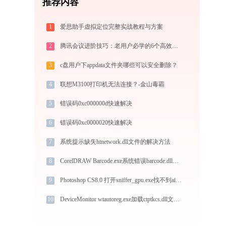
推荐内容
1
爱思助手虚拟定位完整实战教程与方案
2
腾讯会议进阶技巧：老用户必学的6个高效方法
3
c盘用户下appdata文件夹哪些可以安全删除？
4
联想M3100打印机无法连接？-金山毒霸
5
错误码0xc000000d快速解决
6
错误码0xc0000020快速解决
7
系统提示缺失htnetwork.dll文件的解决方法
8
CorelDRAW Barcode.exe系统错误barcode.dll丢失如何解决
9
Photoshop CS8.0 打开sniffer_gpu.exe找不到aif_core.dll怎么办
10
DeviceMonitor wtautoreg.exe加载ctptkcs.dll文件丢失处理办法