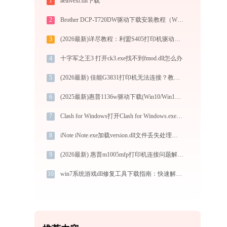
1
aeinvext.dll下载
2
Brother DCP-T720DW驱动下载安装教程（Win10/Win11）
3
(2026最新)详尽教程：利盟S405打印机驱动的正确下载与安装方式
4
十字军之王3 打开ck3.exe找不到fmod.dll怎么办
5
(2026最新) 佳能G3831打印机无法连接？教你轻松解决！-金山毒霸
6
(2025最新)惠普1136w驱动下载(Win10/Win11)及图文安装教程
7
Clash for Windows打开Clash for Windows.exe提示0xc0000006错误码怎么办
8
iNote iNote.exe加载version.dll文件丢失处理办法
9
(2026最新) 惠普m1005mfp打印机连接问题解决方法 -金山毒霸
10
win7系统游戏dll修复工具下载指南：快速解决常见问题