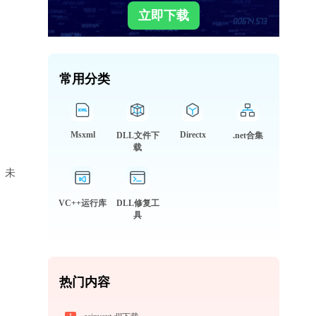
立即下载
常用分类
Msxml
Directx
DLL文件下
.net合集
载
库、未
VC++运行库
DLL修复工
具
热门内容