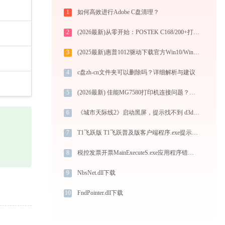
1
如何高效进行Adobe C盘清理？
2
(2026最新)从零开始：POSTEK C168/200+打印机驱动的下载及安装流程
3
(2025最新)惠普1012驱动下载官方Win10/Win11安装指南
4
c盘zh-cn文件夹可以删除吗？详细解析与建议
5
(2026最新) 佳能MG7580打印机连接问题？解决方案大全 -金山毒霸
6
《城市天际线2》启动黑屏，提示找不到 d3d12.dll怎么办？实测 5 招解决！
7
T1飞跃版 T1飞跃普及版客户端程序.exe提示缺少windisplay.dll文件的解决办法
8
税控发票开票MainExecuteS.exe应用程序错误0xc000000d解决方法
9
NbsNet.dll下载
10
FndPointer.dll下载