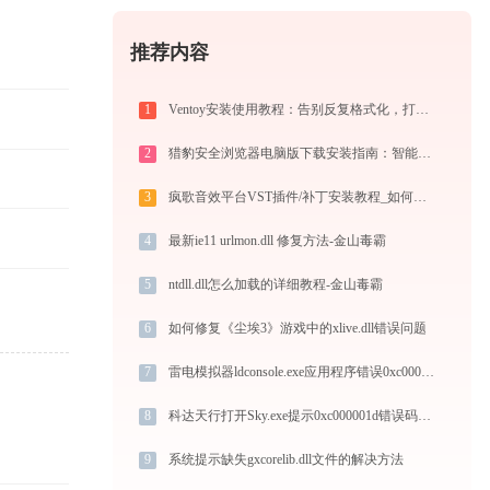
推荐内容
1
Ventoy安装使用教程：告别反复格式化，打造装机必备万能U盘启动盘
2
猎豹安全浏览器电脑版下载安装指南：智能极速双核，畅享安全无弹窗上网体验
3
疯歌音效平台VST插件/补丁安装教程_如何加载插件效果包
4
最新ie11 urlmon.dll 修复方法-金山毒霸
5
ntdll.dll怎么加载的详细教程-金山毒霸
6
如何修复《尘埃3》游戏中的xlive.dll错误问题
7
雷电模拟器ldconsole.exe应用程序错误0xc0000017解决方法
8
科达天行打开Sky.exe提示0xc000001d错误码怎么办
9
系统提示缺失gxcorelib.dll文件的解决方法