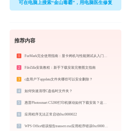
可在电脑上搜索“金山毒霸”，用电脑医生修复
推荐内容
1
FurMark完全使用指南：显卡烤机与性能测试从入门到精通（2026最新）
2
FileZilla安装教程：新手下载安装完整图文指南
3
c盘用户下appdata文件夹哪些可以安全删除？
4
如何快速清理C盘临时文件夹？
5
惠普Photosmart C5280打印机驱动如何下载安装？这里有你需要的所有信息
6
应用程序无法正常启动0xc0000022
7
WPS Office错误报告transerr.exe应用程序错误0xc000000d解决方法