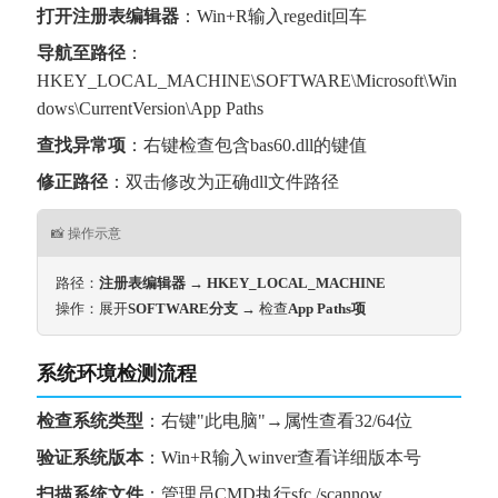
打开注册表编辑器
：Win+R输入regedit回车
导航至路径
：
HKEY_LOCAL_MACHINE\SOFTWARE\Microsoft\Win
dows\CurrentVersion\App Paths
查找异常项
：右键检查包含bas60.dll的键值
修正路径
：双击修改为正确dll文件路径
📸 操作示意
路径：
注册表编辑器 → HKEY_LOCAL_MACHINE
操作：展开
SOFTWARE分支
 → 检查
App Paths项
系统环境检测流程
检查系统类型
：右键"此电脑"→属性查看32/64位
验证系统版本
：Win+R输入winver查看详细版本号
扫描系统文件
：管理员CMD执行sfc /scannow