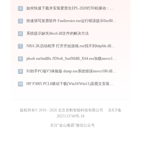
4
如何快速下载并安装爱普生EPL-2020打印机驱动：详细步骤解析
5
快速填写发票软件 FastInvoice.exe运行错误提示0xc0000006的解决办法
6
系统提示缺失libcof.dll文件的解决方法
7
NBA 2K启动程序 打开开始游戏.exe找不到httpfile.dll怎么办
8
jdsoft surfmill8x JDSoft_SurfMill8_X64.exe加载msvcr100.dll文件丢失处理办法
9
91助手PC端V5体验版 dump.exe系统错误msvcr100.dll丢失如何解决
10
HP P3005 PCL6驱动下载(Win10/Win11)及图文安装教程
版权所有© 2010 - 2026 北京灵豹智能科技有限公司
京ICP备
2025133740号-18
关注“金山毒霸”微信公众号