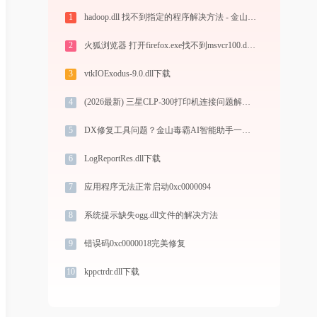
1
hadoop.dll 找不到指定的程序解决方法 - 金山毒霸
2
火狐浏览器 打开firefox.exe找不到msvcr100.dll怎么办
3
vtkIOExodus-9.0.dll下载
4
(2026最新) 三星CLP-300打印机连接问题解决方法 - 金山毒霸
5
DX修复工具问题？金山毒霸AI智能助手一键搞定
6
LogReportRes.dll下载
7
应用程序无法正常启动0xc0000094
8
系统提示缺失ogg.dll文件的解决方法
9
错误码0xc0000018完美修复
10
kppctrdr.dll下载