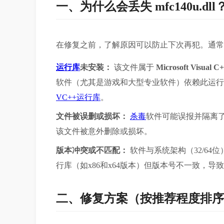
一、为什么会丢失 mfc140u.dll
在修复之前，了解原因可以防止下次再犯。通常
运行库
未安装：
 该文件属于 
Microsoft Visual C+
软件（尤其是游戏和大型专业软件）依赖此运行
VC++运行库
。
文件被误删或损坏：
杀毒
软件可能误报并隔离
该文件被意外删除或损坏。
版本冲突或不匹配：
 软件与系统架构（32/64
行库（如x86和x64版本）但版本号不一致，导
二、修复方案（按推荐程度排序