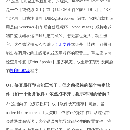
A: 这是【完全正常且预期】的现象。nativeshim.resource.dll 
是一个【纯资源DLL】或【非COM组件的原生DLL】。它不
包含用于自我注册的 `DllRegisterServer` 函数。它的加载和调
用是由 Windows 打印后台处理程序（Spoolsv.exe）或特定的
端口监视器在运行时动态完成的。您无需也无法手动注册
它。这个错误提示恰恰说明
DLL文件
本身是可读的，问题可
能出在调用它的上级服务或应用程序的配置上。重点应转向
检查并修复【Print Spooler】服务状态，或重新安装引发问题
的
打印机驱动
程序。
Q4: 修复后打印功能正常了，但之前报错的某个特定软
件（如一个财务软件）依然打不开，提示不同的错误？
A: 这指向了【级联损坏】或【软件状态缓存】问题。当 
nativeshim.resource.dll 丢失时，依赖它的软件在启动过程中
会遭遇致命错误，这个错误可能导致该软件的配置文件、注