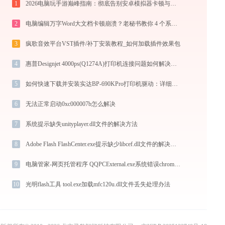
1
2026电脑玩手游巅峰指南：彻底告别安卓模拟器卡顿与捆绑，体验官方原生多端互通
2
电脑编辑万字Word大文档卡顿崩溃？老秘书教你 4 个系统级优化设置与避坑神技
3
疯歌音效平台VST插件/补丁安装教程_如何加载插件效果包
4
惠普Designjet 4000ps(Q1274A)打印机连接问题如何解决？-金山毒霸
5
如何快速下载并安装实达BP-690KPro打印机驱动：详细步骤解析
6
无法正常启动0xc000007b怎么解决
7
系统提示缺失unityplayer.dll文件的解决方法
8
Adobe Flash FlashCenter.exe提示缺少libcef.dll文件的解决办法
9
电脑管家-网页托管程序 QQPCExternal.exe系统错误chrome_elf.dll丢失如何解决
10
光明flash工具 tool.exe加载mfc120u.dll文件丢失处理办法