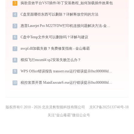
3
疯歌音效平台VST插件/补丁安装教程_如何加载插件效果包
4
C盘里面哪些东西可以删除？详解释放空间的方法
5
惠普Laserjet Pro M227FDW打印机连接问题解决方法-金山毒霸
6
C盘中Temp文件夹可以删除吗？详解与建议
7
nvcpl.dll加载失败？免费修复指南 - 金山毒霸
8
模拟飞行msxml4 sp2安装失败怎么办？
9
WPS Office错误报告 transerr.exe运行错误提示0xc000000d的解决办法
10
税控发票开票 MainExecuteS.exe运行错误提示0xc000000d的解决办法
版权所有© 2010 - 2026 北京灵豹智能科技有限公司
京ICP备2025133740号-18
关注“金山毒霸”微信公众号