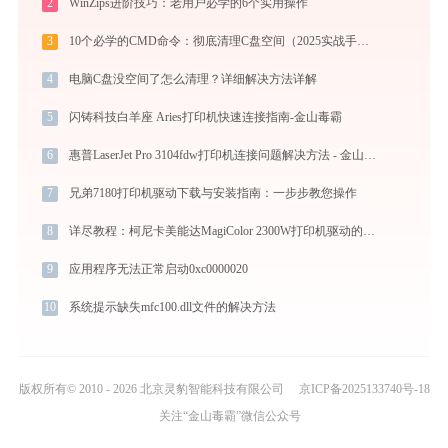
2
WinZips进阶技巧：老用户必学的6个实用操作
3
10个必学的CMD命令：彻底清理C盘空间（2025实战手册）
4
电脑C盘没空间了怎么清理？详细解决方法详解
5
闪铸科技白羊座 Aries打印机快速连接指南-金山毒霸
6
惠普LaserJet Pro 3104fdw打印机连接问题解决方法 - 金山毒霸
7
兄弟7180打印机驱动下载与安装指南：一步步教您操作
8
详尽教程：柯尼卡美能达MagiColor 2300W打印机驱动的正确下载与安装方式
9
应用程序无法正常启动0xc0000020
10
系统提示缺失mfc100.dll文件的解决方法
版权所有© 2010 - 2026 北京灵豹智能科技有限公司
京ICP备2025133740号-18
关注“金山毒霸”微信公众号