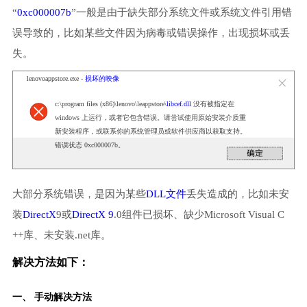
“
0xc000007b
”一般是由于缺失部分系统文件或系统文件引用错
误导致的，比如某些文件因为病毒或错误操作，出现损坏或丢
失。
lenovoappstore.exe -
损坏的映像
c:\program files (x86)\lenovo\leappstore\
libcef.dll
没有被指定在
windows 上运行，或者它包含错误。请尝试使用原始安装介质重
新安装程序，或联系你的系统管理员或软件供应商以获取支持。
错误状态 0xc000007b。
大部分系统错误，是因为某些
DLL文件
丢失造成的，比如未安
装
DirectX
9或
DirectX 9
.0组件已损坏、缺少Microsoft Visual C
++库、未安装.net库。
解决方法如下：
一、 手动解决方法