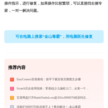
操作指示，进行修复，如果操作比较繁琐，可以直接找右侧专
家，一对一解决问题。
可在电脑上搜索“金山毒霸”，用电脑医生修复
推荐内容
1
EasyConnect安装教程：新手下载安装完整图文步骤
2
Scratch完全使用指南：零基础少儿编程入门，从第一个作品到独立创作（2026最新）
3
百度网盘打开BaiduNetdisk.exe提示0xc000007b错误码怎么办
4
佳能iP3680打印机连接不上？教你解决！-金山毒霸