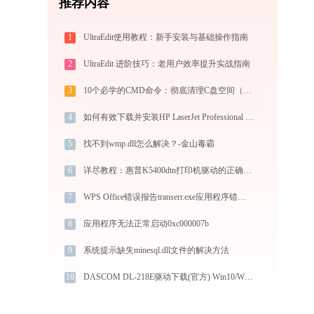
推荐内容
1
UltraEdit使用教程：新手安装与基础操作指南
2
UltraEdit 进阶技巧：老用户效率提升实战指南
3
10个必学的CMD命令：彻底清理C盘空间（2025实战手册）
4
如何有效下载并安装HP LaserJet Professional M1136 MFP打印机驱动？全方位指导手册
5
找不到wmp.dll怎么解决？-金山毒霸
6
详尽教程：惠普K5400dtn打印机驱动的正确下载与安装方式
7
WPS Office错误报告transerr.exe应用程序错误0xc000000d解决方法
8
应用程序无法正常启动0xc000007b
9
系统提示缺失minesql.dll文件的解决方法
10
DASCOM DL-218E驱动下载(官方) Win10/Win11支持