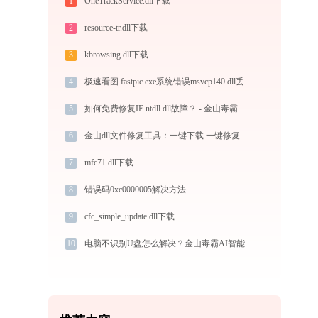
1
OneTrackService.dll下载
2
resource-tr.dll下载
3
kbrowsing.dll下载
4
极速看图 fastpic.exe系统错误msvcp140.dll丢失如何解决
5
如何免费修复IE ntdll.dll故障？ - 金山毒霸
6
金山dll文件修复工具：一键下载 一键修复
7
mfc71.dll下载
8
错误码0xc0000005解决方法
9
cfc_simple_update.dll下载
10
电脑不识别U盘怎么解决？金山毒霸AI智能助手一键修复