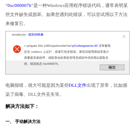
“
0xc000007b
”是一种Windows应用程序错误代码，通常表明某
些文件缺失或损坏。如果您遇到此错误，可以尝试用以下方法
来修复它。
recorder.exe -
损坏的映像
c:\program files (x86)\aipairecorder\bin\
qt5webenginecore.dll
没有被指
定在 windows 上运行，或者它包含错误。请尝试使用原始安装介
质重新安装程序，或联系你的系统管理员或软件供应商以获取支
持。错误状态 0xc000007b。
电脑报错，很大可能是因为某些
DLL文件
出现了异常，比如感
染了病毒、DLL文件丢失等。
解决方法如下：
一、 手动解决方法