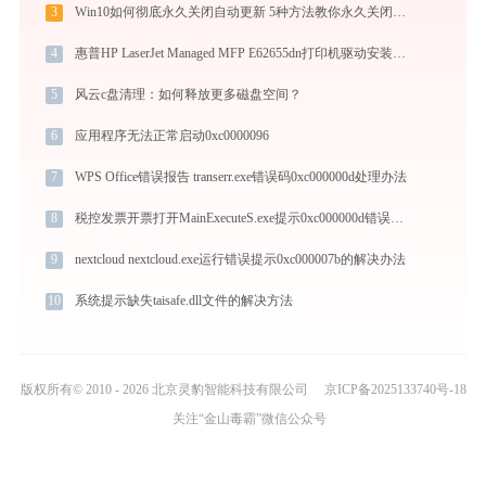
3
Win10如何彻底永久关闭自动更新 5种方法教你永久关闭win10自动更新
4
惠普HP LaserJet Managed MFP E62655dn打印机驱动安装不再难，跟着这些步骤一学就会
5
风云c盘清理：如何释放更多磁盘空间？
6
应用程序无法正常启动0xc0000096
7
WPS Office错误报告 transerr.exe错误码0xc000000d处理办法
8
税控发票开票打开MainExecuteS.exe提示0xc000000d错误码怎么办
9
nextcloud nextcloud.exe运行错误提示0xc000007b的解决办法
10
系统提示缺失taisafe.dll文件的解决方法
版权所有© 2010 - 2026 北京灵豹智能科技有限公司
京ICP备2025133740号-18
关注“金山毒霸”微信公众号