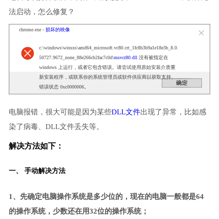
法启动，怎么修复？
chrome.exe -
损坏的映像
c:\windows\winsxs\amd64_microsoft.vc80.crt_1fc8b3b9a1e18e3b_8.0.
50727.9672_none_88e266cb2fac7c0d\
msvcr80.dll
没有被指定在
windows 上运行，或者它包含错误。请尝试使用原始安装介质重
新安装程序，或联系你的系统管理员或软件供应商以获取支持。
错误状态 0xc0000006。
电脑报错，很大可能是因为某些
DLL文件
出现了异常，比如感
染了病毒、DLL文件丢失等。
解决方法如下：
一、 手动解决方法
1、先确定电脑操作系统是多少位的，现在的电脑一般都是64
的操作系统，少数还在用32位的操作系统；