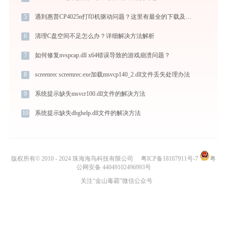
5
遇到惠普CP4025n打印机驱动问题？这里有最全的下载及安装指导
6
清理C盘空间不足怎么办？详细解决方法解析
7
如何修复nvspcap.dll x64错误导致的游戏崩溃问题？
8
screenrec screenrec.exe加载msvcp140_2.dll文件丢失处理办法
9
系统提示缺失msvcr100.dll文件的解决方法
10
系统提示缺失dbghelp.dll文件的解决方法
版权所有© 2010 - 2024 珠海海鸟科技有限公司
粤ICP备18107911号-7
粤
公网安备 44049102496993号
关注“金山毒霸”微信公众号