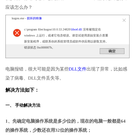
应该怎么办？
kugou.exe -
损坏的映像
c:\program files\kugou\10.0.53.24820\
libcef.dll
没有被指定在
windows 上运行，或者它包含错误。请尝试使用原始安装介质重
新安装程序，或联系你的系统管理员或软件供应商以获取支持。
错误状态 0xc000007b。
电脑报错，很大可能是因为某些
DLL文件
出现了异常，比如感
染了病毒、DLL文件丢失等。
解决方法如下：
一、 手动解决方法
1、先确定电脑操作系统是多少位的，现在的电脑一般都是64
的操作系统，少数还在用32位的操作系统；