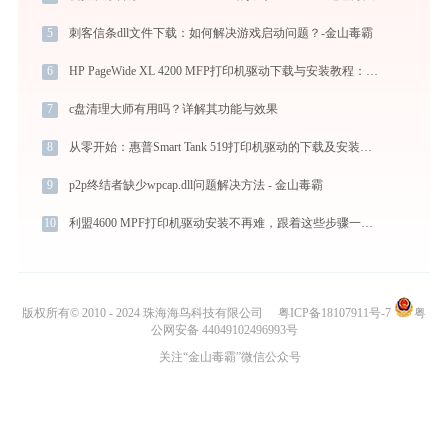
5
刺客信条dll文件下载：如何解决游戏启动问题？-金山毒霸
6
HP PageWide XL 4200 MFP打印机驱动下载与安装教程：新手也能轻松搞定
7
c盘清理大师有用吗？详解其功能与效果
8
从零开始：惠普Smart Tank 519打印机驱动的下载及安装流程
9
p2p终结者缺少wpcap.dll问题解决方法 - 金山毒霸
10
利盟4600 MPF打印机驱动安装不再难，跟着这些步骤一学就会
版权所有© 2010 - 2024 珠海海鸟科技有限公司
粤ICP备18107911号-7
粤
公网安备 44049102496993号
关注“金山毒霸”微信公众号