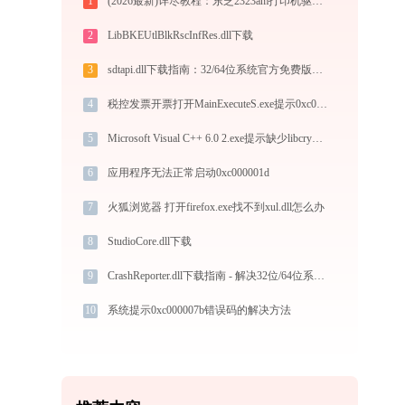
1
(2026最新)详尽教程：东芝2323am打印机驱动的正确下载与安装方式
2
LibBKEUtlBlkRscInfRes.dll下载
3
sdtapi.dll下载指南：32/64位系统官方免费版，解决DLL缺失问题
4
税控发票开票打开MainExecuteS.exe提示0xc000000d错误码怎么办
5
Microsoft Visual C++ 6.0 2.exe提示缺少libcrypto-1_1.dll文件的解决办法
6
应用程序无法正常启动0xc000001d
7
火狐浏览器 打开firefox.exe找不到xul.dll怎么办
8
StudioCore.dll下载
9
CrashReporter.dll下载指南 - 解决32位/64位系统DLL缺失问题的完整方案
10
系统提示0xc000007b错误码的解决方法