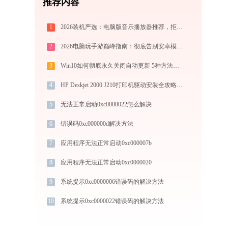
推荐内容
1
2026装机严选：电脑版音乐播放器推荐，拒绝流氓捆绑，还原极致无损心流音质
2
2026电脑玩手游巅峰指南：彻底告别安卓模拟器卡顿与捆绑，体验官方原生多端互通
3
Win10如何彻底永久关闭自动更新 5种方法教你永久关闭win10自动更新
4
HP Deskjet 2000 J210打印机驱动安装全攻略：从下载到安装完全教程
5
无法正常启动0xc0000022怎么解决
6
错误码0xc000000d解决方法
7
应用程序无法正常启动0xc000007b
8
应用程序无法正常启动0xc0000020
9
系统提示0xc0000006错误码的解决方法
10
系统提示0xc0000022错误码的解决方法