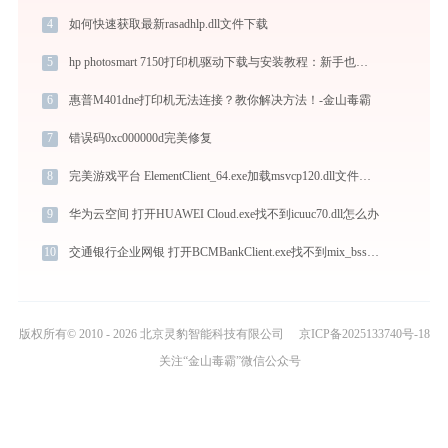
4
如何快速获取最新rasadhlp.dll文件下载
5
hp photosmart 7150打印机驱动下载与安装教程：新手也能轻松搞定
6
惠普M401dne打印机无法连接？教你解决方法！-金山毒霸
7
错误码0xc000000d完美修复
8
完美游戏平台 ElementClient_64.exe加载msvcp120.dll文件丢失处理办法
9
华为云空间 打开HUAWEI Cloud.exe找不到icuuc70.dll怎么办
10
交通银行企业网银 打开BCMBankClient.exe找不到mix_bssl.dll怎么办
版权所有© 2010 - 2026 北京灵豹智能科技有限公司
京ICP备2025133740号-18
关注“金山毒霸”微信公众号