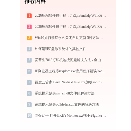
推荐内容
1
2026压缩软件排行榜：7-Zip/Bandizip/WinRAR/360压缩深度对比
2
2026压缩软件排行榜：7-Zip/Bandizip/WinRAR/360压缩深度对比
3
Win10如何彻底永久关闭自动更新 5种方法教你永久关闭win10自动更新
4
如何清理C盘除系统外的其他文件
5
爱普生7018打印机连接问题解决方法 - 金山毒霸
6
IE浏览器主程序iexplore.exe应用程序错误0xc0000008解决方法
7
百度云管家 BaiduNetdiskUnite.exe加载secur32.dll文件丢失处理办法
8
系统提示缺失nw_elf.dll文件的解决方法
9
系统提示缺失od3dsdata.dll文件的解决方法
10
网银助手 打开UKEYMonitor.exe找不到gdfxtrans.dll怎么办