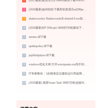
1
(2025最新)爱普生LQ-590KII驱动下载Win10/Win11 官方安装教程
2
(2026最新)如何轻松下载和安装震旦ad200ps打印机驱动？跟着这篇指南走
3
shadowsocksr ShadowsocksR-dotnet4.0.exe加载mgwz.dll文件丢失处理办法
4
(2026最新)HP Officejet J4660打印机驱动下载与安装教程：新手也能轻松搞定
5
zmotus.dll下载
6
updatepolicy.dll下载
7
pepflashplayer.dll下载
8
windows优化大师 打开wmvipmain.exe找不到msvcr100.dll怎么办
9
IT专家教你：3步精准定位微软运行库故障，告别软件闪退
10
(2026最新) 惠普Smart Tank 588打印机连接问题如何解决？-金山毒霸