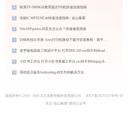
4
映美FP-5800KII(教育版)打印机快速连接指南
5
佳能iC MF9220Cdn快速连接指南 - 金山毒霸
6
Win10中packet.dll丢失怎么办？快速修复指南
7
闪铸科技白羊座 Aries打印机驱动下载与安装教程：新手也能轻松搞定
8
道亨输电线路三维设计平台 打开DHCAD.exe找不到dhcadconfigs_mbcs.dll怎么办
9
小红书工作台 打开小红书客服工作台.exe找不到ffmpeg.dll怎么办
10
系统提示缺失bxhkouling.dll文件的解决方法
版权所有© 2010 - 2026 北京灵豹智能科技有限公司
京ICP备2025133740号-18
关注“金山毒霸”微信公众号