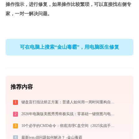
操作指示，进行修复，如果操作比较繁琐，可以直接找右侧专
家，一对一解决问题。
可在电脑上搜索“金山毒霸”，用电脑医生修复
推荐内容
1
键盘盲打指法矫正方案：普通人如何用一周时间重构自己的打字速度？
2
2026年电脑版美图秀秀终极实战：零基础一键抠图与电商商品批量出图技巧
3
10个必学的CMD命令：彻底清理C盘空间（2025实战手册）
4
最新jvm.dll问题如何解决？ -金山毒霸