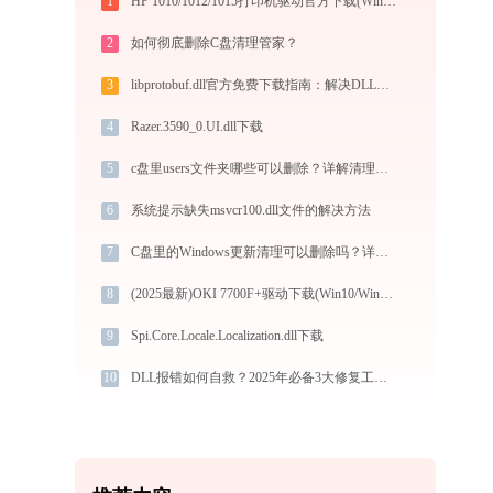
1
HP 1010/1012/1015打印机驱动官方下载(Win10/Win11)及安装图文教程
2
如何彻底删除C盘清理管家？
3
libprotobuf.dll官方免费下载指南：解决DLL缺失问题的完整方案
4
Razer.3590_0.UI.dll下载
5
c盘里users文件夹哪些可以删除？详解清理指南
6
系统提示缺失msvcr100.dll文件的解决方法
7
C盘里的Windows更新清理可以删除吗？详解与注意事项
8
(2025最新)OKI 7700F+驱动下载(Win10/Win11)及图文安装教程
9
Spi.Core.Locale.Localization.dll下载
10
DLL报错如何自救？2025年必备3大修复工具揭秘