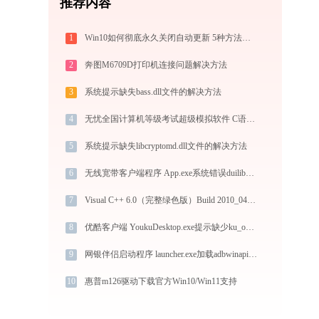
推荐内容
1
Win10如何彻底永久关闭自动更新 5种方法教你永久关闭win10自动更新
2
奔图M6709D打印机连接问题解决方法
3
系统提示缺失bass.dll文件的解决方法
4
无忧全国计算机等级考试超级模拟软件 C语言 exam.exe系统错误libgcc_s_dw2-1.dll丢失如何解决
5
系统提示缺失libcryptomd.dll文件的解决方法
6
无线宽带客户端程序 App.exe系统错误duilib_extend_control.dll丢失如何解决
7
Visual C++ 6.0（完整绿色版）Build 2010_04_03 1.exe系统错误liteav.dll丢失如何解决
8
优酷客户端 YoukuDesktop.exe提示缺少ku_openapi.dll文件的解决办法
9
网银伴侣启动程序 launcher.exe加载adbwinapi.dll文件丢失处理办法
10
惠普m126驱动下载官方Win10/Win11支持