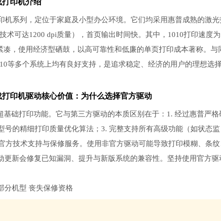
载打印机介绍
入门级黑白激光打印机系列，定位于家庭及小型办公环境。它们均采用惠普成熟的激光
技术可达1200 dpi质量），首页输出时间快。其中，1010打印速度为
型结构紧凑，使用经济型硒鼓，以高可靠性和低廉的单页打印成本著称。与
dows 10等多个系统上均有良好支持，是追求稳定、经济的用户的理想选
动官方安全下载打印机驱动核心价值：为什么选择官方驱动
超基础打印功能。它与第三方驱动的本质区别在于：1. 经过惠普严格
型号的精细打印质量优化算法；3. 完整支持所有高级功能（如状态监
享受官方技术支持与保修服务。使用非官方驱动可能导致打印模糊、条纹
动更新会修复已知漏洞、提升与新版系统的兼容性。坚持使用官方驱
。
部分机型 丧失保修资格