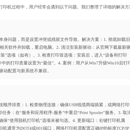
驱动官方安全下载打印机过程中，用户经常会遇到以下问题。我们整理了详细的解决方
身问题，而是设置冲突或残留文件导致。解决方案：1. 彻底卸载旧
rJet相关软件并卸载，重启电脑。2. 清洁安装新驱动：从官网下载最新
安装”选项（如有）。3. 检查打印首选项：安装后，进入“设备和打印
中的打印质量设置为“最佳”。4. 案例：用户从Win7升级Win10后打
驱动配置与新系统不兼容。
顺序排查：1. 检查物理连接：确保USB线缆两端插紧，或网络打印
务：在“服务和应用程序-服务”中重启“Print Spooler”服务。3. 取
保“使用脱机打印机”选项未被勾选。4. 更新端口：右键打印机属
通常为DOT4或001端口，网络打印机需配置正确IP的标准TCP/IP