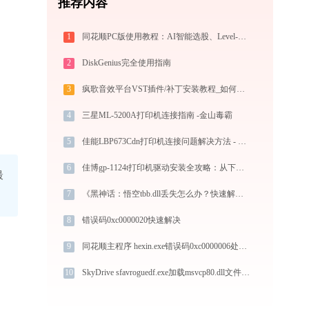
推荐内容
1
同花顺PC版使用教程：AI智能选股、Level-2行情与极速交易一站式炒股指南
2
DiskGenius完全使用指南
3
疯歌音效平台VST插件/补丁安装教程_如何加载插件效果包
4
三星ML-5200A打印机连接指南 -金山毒霸
5
佳能LBP673Cdn打印机连接问题解决方法 - 金山毒霸
6
佳博gp-1124t打印机驱动安装全攻略：从下载到安装完全教程
最
7
《黑神话：悟空tbb.dll丢失怎么办？快速解决指南》
8
错误码0xc0000020快速解决
9
同花顺主程序 hexin.exe错误码0xc0000006处理办法
10
SkyDrive sfavroguedf.exe加载msvcp80.dll文件丢失处理办法