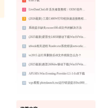
1
d.dll下载
2
LiveDataChnl.dll 丢失修复教程：OEM 组件数据链路故障深度诊断 - 技术专栏
3
(2026最新) 三星C480W打印机快速连接教程-金山毒霸
4
系统提示缺失cxcore100.dll文件的解决方法
5
(2025最新)爱普生L8058驱动下载Win10/Win11官方安装图文教程
6
iebook相关进程 Reader.exe系统错误networkcore.dll丢失如何解决
7
vc2015 运行库删除后dll文件残留怎么办？
8
(2025最新)惠普2606dw驱动下载(Win10/Win11) 官方安装教程
9
API-MS-Win-Eventing-Provider-L1-1-0.dll下载
10
wps看图 photolaunch.exe运行错误提示0xc000009d的解决办法