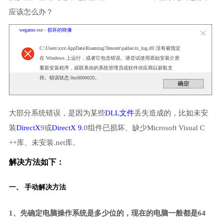
应该怎么办？
wegame
.exe -
损坏的映像
C:\Users\xxx\AppData\Roaming\Tencent\pallas\tx_log.dll 没有被指定
在 Windows 上运行，或者它包含错误。请尝试使用原始安装介质
重新安装程序，或联系你的系统管理员或软件供应商以获取支
持。错误状态 0xc0000020。
大部分系统错误，是因为某些
DLL文件
丢失造成的，比如未安
装
DirectX
9或
DirectX 9
.0组件已损坏、缺少Microsoft Visual C
++库、未安装.net库。
解决方法如下：
一、 手动解决方法
1、先确定电脑操作系统是多少位的，现在的电脑一般都是64