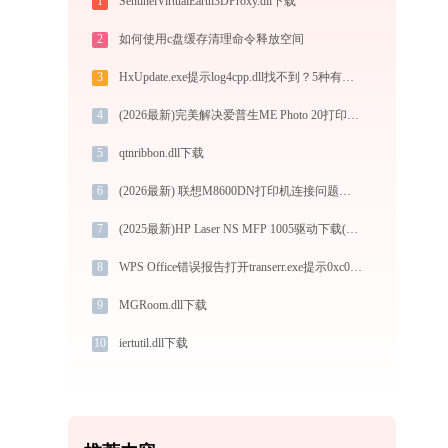
1
SentinelVirtualEarth3DProxy.dll下载
2
如何使用c盘缓存清理命令释放空间
3
HxUpdate.exe提示log4cpp.dll找不到？5种有效解决方法详解
4
(2026最新)完美解决爱普生ME Photo 20打印机驱动安装困扰，全面下载安装教程
5
qtnribbon.dll下载
6
(2026最新) 联想M8600DN打印机连接问题解决方法 - 金山毒霸
7
(2025最新)HP Laser NS MFP 1005驱动下载(Win10/Win11) 图文安装教程
8
WPS Office错误报告打开transerr.exe提示0xc000000d错误码怎么办
9
MGRoom.dll下载
10
iertutil.dll下载