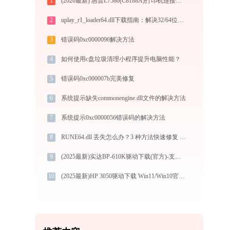
1
(2026最新) 惠普L7580(C8188A)打印机连接问题解决方法 - 金山毒霸
2
uplay_r1_loader64.dll下载指南：解决32/64位系统DLL缺失问题（官方免费版）
3
错误码0xc0000096解决方法
4
如何使用c盘垃圾清理小程序提升电脑性能？
5
错误码0xc000007b完美修复
6
系统提示缺失commonengine.dll文件的解决方法
7
系统提示0xc0000056错误码的解决方法
8
RUNE64.dll 丢失怎么办？3 种方法快速修复 - 专家教程
9
(2025最新)实达BP-610K驱动下载(官方)-支持Win10/Win11
10
(2025最新)HP 3050驱动下载 Win11/Win10官方版