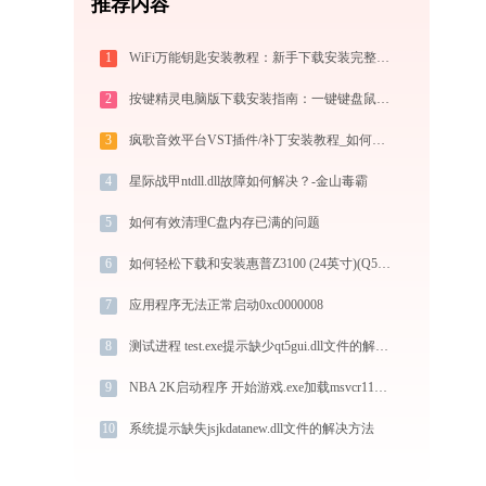
推荐内容
1
WiFi万能钥匙安装教程：新手下载安装完整图文步骤
2
按键精灵电脑版下载安装指南：一键键盘鼠标模拟实现电脑自动办公与挂机
3
疯歌音效平台VST插件/补丁安装教程_如何加载插件效果包
4
星际战甲ntdll.dll故障如何解决？-金山毒霸
5
如何有效清理C盘内存已满的问题
6
如何轻松下载和安装惠普Z3100 (24英寸)(Q5669A)打印机驱动？跟着这篇指南走
7
应用程序无法正常启动0xc0000008
8
测试进程 test.exe提示缺少qt5gui.dll文件的解决办法
9
NBA 2K启动程序 开始游戏.exe加载msvcr110.dll文件丢失处理办法
10
系统提示缺失jsjkdatanew.dll文件的解决方法