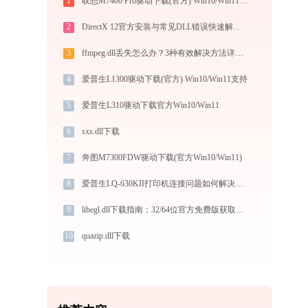
1
联想M7400 Pro驱动下载(官方) Win10/Win11支持
2
DirectX 12官方安装与常见DLL错误快速解决指南
3
ffmpeg.dll丢失怎么办？3种有效解决方法详解【免费教程】
4
爱普生L1300驱动下载(官方) Win10/Win11支持
5
爱普生L310驱动下载官方Win10/Win11
6
sxs.dll下载
7
奔图M7300FDW驱动下载(官方Win10/Win11)
8
爱普生LQ-630KII打印机连接问题如何解决？-金山毒霸
9
libegl.dll下载指南：32/64位官方免费版获取与修复教程
10
quazip.dll下载