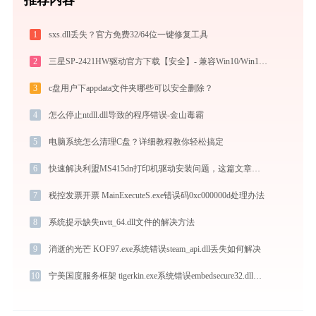
1
sxs.dll丢失？官方免费32/64位一键修复工具
2
三星SP-2421HW驱动官方下载【安全】- 兼容Win10/Win11系统
3
c盘用户下appdata文件夹哪些可以安全删除？
4
怎么停止ntdll.dll导致的程序错误-金山毒霸
5
电脑系统怎么清理C盘？详细教程教你轻松搞定
6
快速解决利盟MS415dn打印机驱动安装问题，这篇文章告诉你方法
7
税控发票开票 MainExecuteS.exe错误码0xc000000d处理办法
8
系统提示缺失nvtt_64.dll文件的解决方法
9
消逝的光芒 KOF97.exe系统错误steam_api.dll丢失如何解决
10
宁美国度服务框架 tigerkin.exe系统错误embedsecure32.dll丢失如何解决