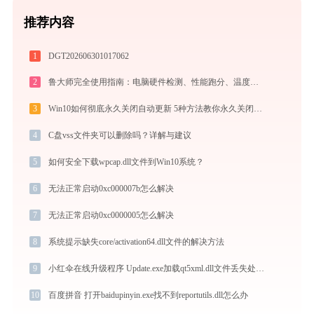
推荐内容
1
DGT202606301017062
2
鲁大师完全使用指南：电脑硬件检测、性能跑分、温度监控与系统优化一站式攻略
3
Win10如何彻底永久关闭自动更新 5种方法教你永久关闭win10自动更新
4
C盘vss文件夹可以删除吗？详解与建议
5
如何安全下载wpcap.dll文件到Win10系统？
6
无法正常启动0xc000007b怎么解决
7
无法正常启动0xc0000005怎么解决
8
系统提示缺失core/activation64.dll文件的解决方法
9
小红伞在线升级程序 Update.exe加载qt5xml.dll文件丢失处理办法
10
百度拼音 打开baidupinyin.exe找不到reportutils.dll怎么办