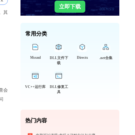
1k
立即下载
。其
常用分类
Msxml
Directx
DLL文件下
.net合集
载
VC++运行库
DLL修复工
查会
具
问
热门内容