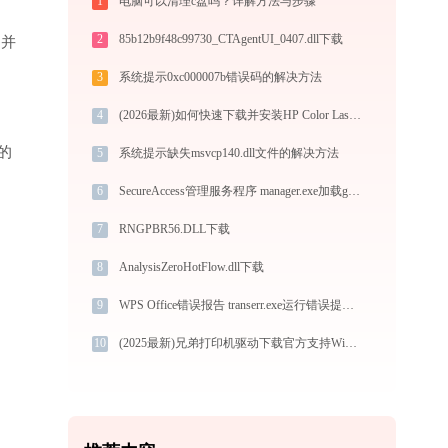
1
电脑可以清理c盘吗？详解方法与步骤
2
85b12b9f48c99730_CTAgentUI_0407.dll下载
”并
3
系统提示0xc000007b错误码的解决方法
4
(2026最新)如何快速下载并安装HP Color LaserJet CM6030打印机驱动：详细步骤解析
的
5
系统提示缺失msvcp140.dll文件的解决方法
6
SecureAccess管理服务程序 manager.exe加载gdca_us_client.dll文件丢失处理办法
7
RNGPBR56.DLL下载
8
AnalysisZeroHotFlow.dll下载
9
WPS Office错误报告 transerr.exe运行错误提示0xc000000d的解决办法
10
(2025最新)兄弟打印机驱动下载官方支持Win10/Win11