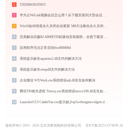
1
T20260630105915
2
华为云WeLink视频会议怎么用？从下载安装到大型会议主持的全流程指南
3
Win10如何彻底永久关闭自动更新 5种方法教你永久关闭win10自动更新
4
完美解决武藤RJ-6000打印机驱动安装困扰，全面下载安装教程
5
应用程序无法正常启动0xc000000d
6
系统提示缺失aquarius2.dll文件的解决方法
7
系统提示缺失setupdll文件的解决方法
8
企业微信 WXWork.exe系统错误adj.dll丢失如何解决
9
腾讯TM相关进程 Timwp.exe系统错误msvcr100.dll丢失如何解决
10
LauncherGUI CalabiYau.exe提示缺少qt5webenginewidgets.dll文件的解决办法
版权所有© 2010 - 2026 北京灵豹智能科技有限公司
京ICP备2025133740号-18