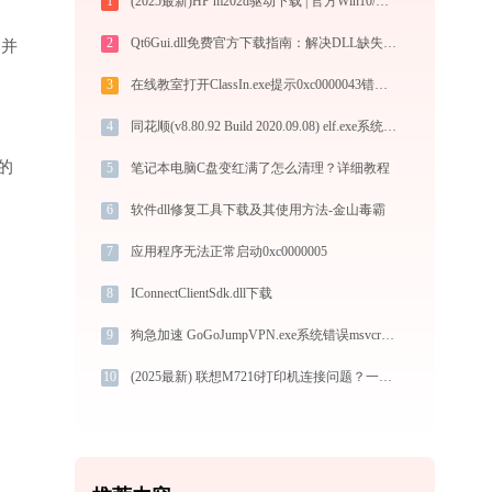
1
(2025最新)HP m202d驱动下载 | 官方Win10/Win11支持
2
Qt6Gui.dll免费官方下载指南：解决DLL缺失问题的完整方案
”并
3
在线教室打开ClassIn.exe提示0xc0000043错误码怎么办
4
同花顺(v8.80.92 Build 2020.09.08) elf.exe系统错误pcid.dll丢失如何解决
的
5
笔记本电脑C盘变红满了怎么清理？详细教程
6
软件dll修复工具下载及其使用方法-金山毒霸
7
应用程序无法正常启动0xc0000005
8
IConnectClientSdk.dll下载
9
狗急加速 GoGoJumpVPN.exe系统错误msvcr100.dll丢失如何解决
10
(2025最新) 联想M7216打印机连接问题？一招搞定！-金山毒霸