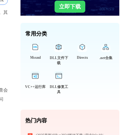
5k
立即下载
。其
常用分类
Msxml
Directx
DLL文件下
.net合集
载
VC++运行库
DLL修复工
查会
具
问
热门内容