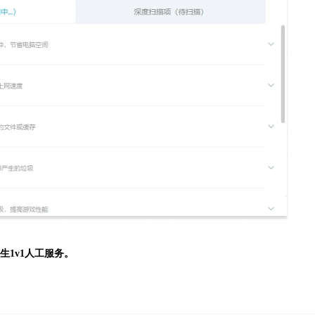
生
1v1人工服务。