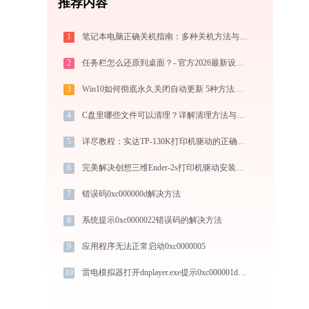
推荐内容
1
笔记本电脑正确关机指南：多种关机方法与注意事项
2
任务栏怎么还原到桌面？- 官方2026最新设置教程
3
Win10如何彻底永久关闭自动更新 5种方法教你永久关闭win10自动更新
4
C盘里哪些文件可以清理？详解清理方法与建议
5
详尽教程：实达TP-130K打印机驱动的正确下载与安装方式
6
完美解决创想三维Ender-2s打印机驱动安装困扰，全面下载安装教程
7
错误码0xc000000d解决方法
8
系统提示0xc0000022错误码的解决方法
9
应用程序无法正常启动0xc0000005
10
雷电模拟器打开dnplayer.exe提示0xc000001d错误码怎么办