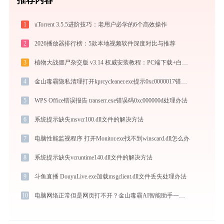
1
uTorrent 3.5.5进阶技巧：老用户必学的6个高效操作
2
2026播放器排行榜：5款本地视频软件深度对比与推荐
3
植物大战僵尸杂交版 v3.14 权威安装教程：PC端下载+白屏闪退完美解决
4
金山毒霸隐私清理打开kprcycleaner.exe提示0xc0000017错误码怎么办
5
WPS Office错误报告 transerr.exe错误码0xc000000d处理办法
6
系统提示缺失msvcr100.dll文件的解决方法
7
电脑性能监视程序 打开Monitor.exe找不到winscard.dll怎么办
8
系统提示缺失vcruntime140.dll文件的解决方法
9
斗鱼直播 DouyuLive.exe加载msgclient.dll文件丢失处理办法
10
电脑网络正常但是网页打不开？金山毒霸AI智能助手一键修复