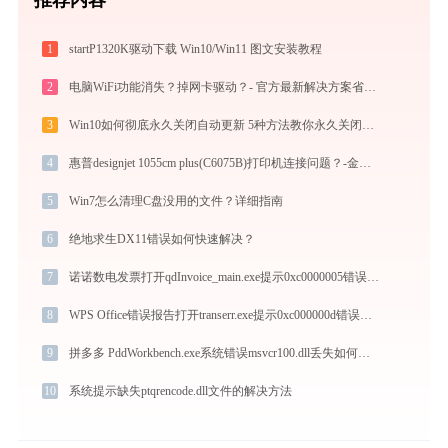
1
startP1320K驱动下载 Win10/Win11 图文安装教程
2
电脑WiFi功能消失？掉网卡驱动？- 官方最新解决方案省时省力
3
Win10如何彻底永久关闭自动更新 5种方法教你永久关闭win10自动更新
4
惠普designjet 1055cm plus(C6075B)打印机连接问题？-金山毒霸
5
Win7怎么清理C盘没用的文件？详细指南
6
绝地求生DX11错误如何快速解决？
7
诺诺数电发票打开qdInvoice_main.exe提示0xc0000005错误码怎么办
8
WPS Office错误报告打开transerr.exe提示0xc000000d错误码怎么办
9
拼多多 PddWorkbench.exe系统错误msvcr100.dll丢失如何解决
10
系统提示缺失ptqrencode.dll文件的解决方法