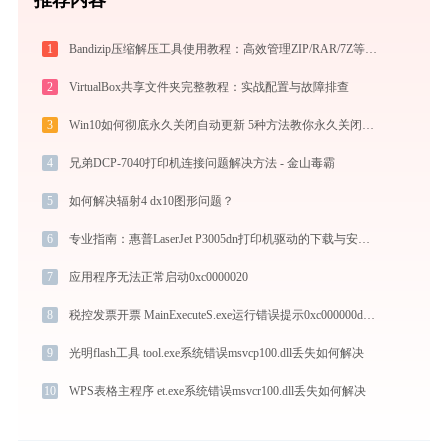
1
Bandizip压缩解压工具使用教程：高效管理ZIP/RAR/7Z等30+格式的免费压缩神器
2
VirtualBox共享文件夹完整教程：实战配置与故障排查
3
Win10如何彻底永久关闭自动更新 5种方法教你永久关闭win10自动更新
4
兄弟DCP-7040打印机连接问题解决方法 - 金山毒霸
5
如何解决辐射4 dx10图形问题？
6
专业指南：惠普LaserJet P3005dn打印机驱动的下载与安装步骤详解
7
应用程序无法正常启动0xc0000020
8
税控发票开票 MainExecuteS.exe运行错误提示0xc000000d的解决办法
9
光明flash工具 tool.exe系统错误msvcp100.dll丢失如何解决
10
WPS表格主程序 et.exe系统错误msvcr100.dll丢失如何解决