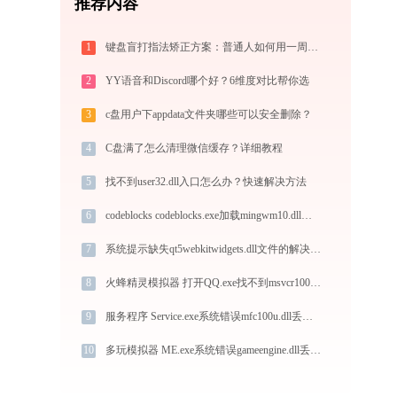
推荐内容
1
键盘盲打指法矫正方案：普通人如何用一周时间重构自己的打字速度？
2
YY语音和Discord哪个好？6维度对比帮你选
3
c盘用户下appdata文件夹哪些可以安全删除？
4
C盘满了怎么清理微信缓存？详细教程
5
找不到user32.dll入口怎么办？快速解决方法
6
codeblocks codeblocks.exe加载mingwm10.dll文件丢失处理办法
7
系统提示缺失qt5webkitwidgets.dll文件的解决方法
8
火蜂精灵模拟器 打开QQ.exe找不到msvcr100.dll怎么办
9
服务程序 Service.exe系统错误mfc100u.dll丢失如何解决
10
多玩模拟器 ME.exe系统错误gameengine.dll丢失如何解决