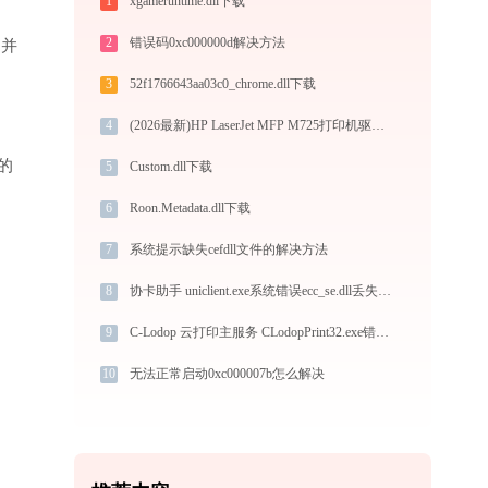
1
xgameruntime.dll下载
2
错误码0xc000000d解决方法
”并
3
52f1766643aa03c0_chrome.dll下载
4
(2026最新)HP LaserJet MFP M725打印机驱动下载与安装教程：新手也能轻松搞定
的
5
Custom.dll下载
6
Roon.Metadata.dll下载
7
系统提示缺失cefdll文件的解决方法
8
协卡助手 uniclient.exe系统错误ecc_se.dll丢失如何解决
9
C-Lodop 云打印主服务 CLodopPrint32.exe错误码0xc0000017处理办法
10
无法正常启动0xc000007b怎么解决