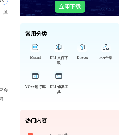
2k
立即下载
。其
常用分类
Msxml
Directx
DLL文件下
.net合集
载
VC++运行库
DLL修复工
查会
具
问
热门内容