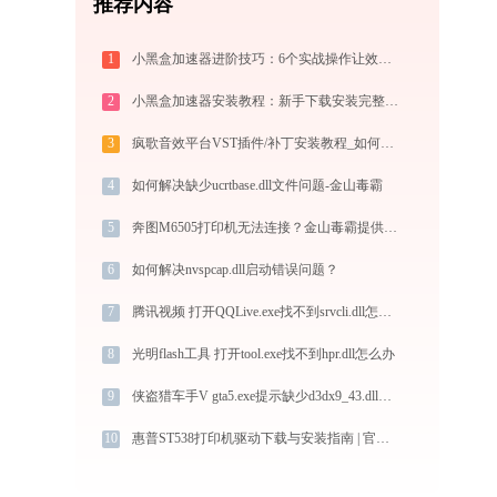
推荐内容
1
小黑盒加速器进阶技巧：6个实战操作让效率翻倍
2
小黑盒加速器安装教程：新手下载安装完整步骤
3
疯歌音效平台VST插件/补丁安装教程_如何加载插件效果包
4
如何解决缺少ucrtbase.dll文件问题-金山毒霸
5
奔图M6505打印机无法连接？金山毒霸提供解决方案
6
如何解决nvspcap.dll启动错误问题？
7
腾讯视频 打开QQLive.exe找不到srvcli.dll怎么办
8
光明flash工具 打开tool.exe找不到hpr.dll怎么办
9
侠盗猎车手V gta5.exe提示缺少d3dx9_43.dll文件的解决办法
10
惠普ST538打印机驱动下载与安装指南 | 官方驱动支持