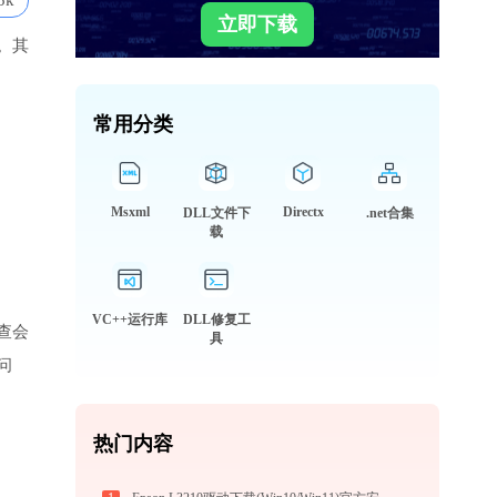
5k
立即下载
。其
常用分类
Msxml
Directx
DLL文件下
.net合集
载
VC++运行库
DLL修复工
查会
具
问
热门内容