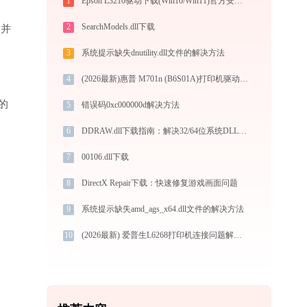
1
Epson L3210驱动下载(Win10/Win11)官方安全安装图文教程
2
SearchModels.dll下载
”并
3
系统提示缺失dnutility.dll文件的解决方法
4
(2026最新)惠普 M701n (B6S01A)打印机驱动安装全攻略：从下载到安装完全教程
的
5
错误码0xc000000d解决方法
6
DDRAW.dll下载指南：解决32/64位系统DLL缺失问题 | 官方免费安全下载
7
00106.dll下载
8
DirectX Repair下载：快速修复游戏画面问题
9
系统提示缺失amd_ags_x64.dll文件的解决方法
10
(2026最新) 爱普生L6268打印机连接问题解决方法 - 金山毒霸