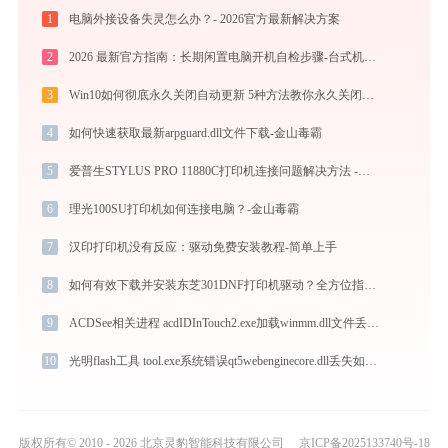
1
电脑外接设备失灵怎么办？- 2026官方最新解决方案
2
2026 最新官方指南：长期闲置电脑开机自检步骤-台式机笔记本节后避故障流程
3
Win10如何彻底永久关闭自动更新 5种方法教你永久关闭win10自动更新
4
如何快速获取最新arpguard.dll文件下载-金山毒霸
5
爱普生STYLUS PRO 11880C打印机连接问题解决方法 -金山毒霸
6
理光100SU打印机如何连接电脑？-金山毒霸
7
汉印打印机没有反应：驱动免费安装教程-简单上手
8
如何有效下载并安装东芝301DNF打印机驱动？全方位指导手册
9
ACDSee相关进程 acdIDInTouch2.exe加载winmm.dll文件丢失处理办法
10
光明flash工具 tool.exe系统错误qt5webenginecore.dll丢失如何解决
版权所有© 2010 - 2026 北京灵豹智能科技有限公司
京ICP备2025133740号-18