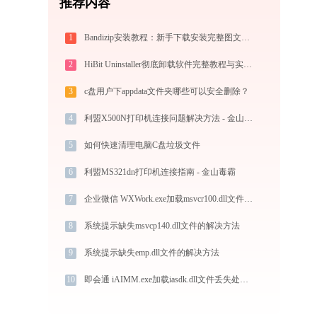
推荐内容
1
Bandizip安装教程：新手下载安装完整图文指南
2
HiBit Uninstaller彻底卸载软件完整教程与实战方案
3
c盘用户下appdata文件夹哪些可以安全删除？
4
利盟X500N打印机连接问题解决方法 - 金山毒霸
5
如何快速清理电脑C盘垃圾文件
6
利盟MS321dn打印机连接指南 - 金山毒霸
7
企业微信 WXWork.exe加载msvcr100.dll文件丢失处理办法
8
系统提示缺失msvcp140.dll文件的解决方法
9
系统提示缺失emp.dll文件的解决方法
10
即会通 iAIMM.exe加载iasdk.dll文件丢失处理办法