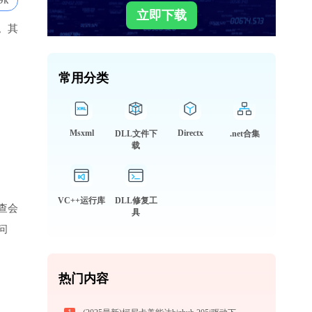
9k
立即下载
。其
常用分类
Msxml
Directx
DLL文件下
.net合集
载
VC++运行库
DLL修复工
查会
具
问
热门内容