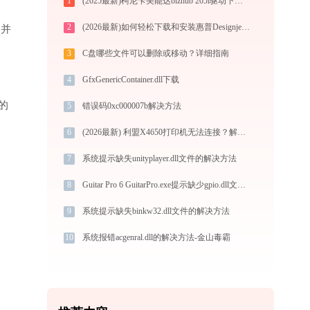
1
(2025最新)柯尼卡美能达bizhub 205i驱动下载(官方)-Win10/Win11支持
2
(2026最新)如何轻松下载和安装惠普Designjet Z6100 42英寸(Q6651A)打印机驱动？跟着这篇指南走
”并
3
C盘哪些文件可以删除或移动？详细指南
4
GfxGenericContainer.dll下载
的
5
错误码0xc000007b解决方法
6
(2026最新) 利盟X4650打印机无法连接？解决方法在这里！
7
系统提示缺失unityplayer.dll文件的解决方法
8
Guitar Pro 6 GuitarPro.exe提示缺少gpio.dll文件的解决办法
9
系统提示缺失binkw32.dll文件的解决方法
10
系统报错acgenral.dll的解决方法-金山毒霸