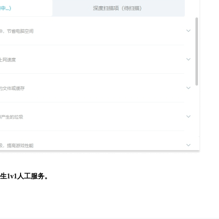
生
1v1人工服务。