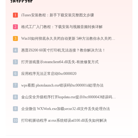
1
iTunes安装教程：新手下载安装完整图文步骤
2
格式工厂入门教程：下载安装与视频音频转换详解
3
Win10如何彻底永久关闭自动更新 5种方法教你永久关闭win10自动更新
4
惠普Z6200 60英寸打印机无法连接？教你解决方法！
5
打开游戏显示steamclient64.dll丢失-有效修复方式
6
应用程序无法正常启动0xc0000020
7
wps看图 photolaunch.exe错误码0xc000001d处理办法
8
金山安全升级程序打开kupdata.exe提示0xc0000043错误码怎么办
9
企业微信 WXWork.exe加载secur32.dll文件丢失处理办法
10
打印机驱动程序 ar.exe系统错误atl100.dll丢失如何解决