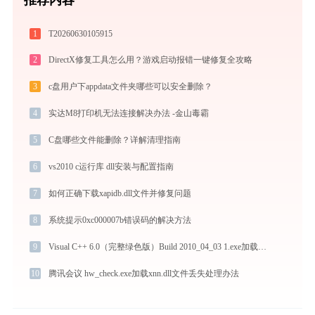
1
T20260630105915
2
DirectX修复工具怎么用？游戏启动报错一键修复全攻略
3
c盘用户下appdata文件夹哪些可以安全删除？
4
实达M8打印机无法连接解决办法 -金山毒霸
5
C盘哪些文件能删除？详解清理指南
6
vs2010 c运行库 dll安装与配置指南
7
如何正确下载xapidb.dll文件并修复问题
8
系统提示0xc000007b错误码的解决方法
9
Visual C++ 6.0（完整绿色版）Build 2010_04_03 1.exe加载msvcr100.dll文件丢失处理办法
10
腾讯会议 hw_check.exe加载xnn.dll文件丢失处理办法