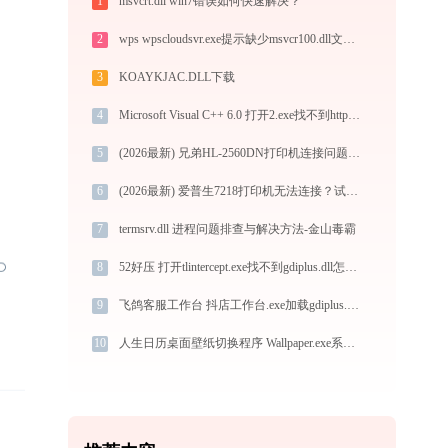
1
msvcrt.dll win7错误如何快速解决？
2
wps wpscloudsvr.exe提示缺少msvcr100.dll文件的解决办法
3
KOAYKJAC.DLL下载
4
Microsoft Visual C++ 6.0 打开2.exe找不到httpfile.dll怎么办
5
(2026最新) 兄弟HL-2560DN打印机连接问题如何解决？-金山毒霸
6
(2026最新) 爱普生7218打印机无法连接？试试这些方法！-金山毒霸
7
termsrv.dll 进程问题排查与解决方法-金山毒霸
8
52好压 打开tlintercept.exe找不到gdiplus.dll怎么办
9
飞鸽客服工作台 抖店工作台.exe加载gdiplus.dll文件丢失处理办法
10
人生日历桌面壁纸切换程序 Wallpaper.exe系统错误mfplat.dll丢失如何解决