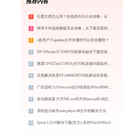
推荐内容
1
石墨文档怎么用？在线协作办公全攻略：从注册到团队高效协同
2
球球大作战电脑版完全攻略：从下载安装到模拟器选择，大屏冲分指南
3
c盘用户下appdata文件夹哪些可以安全删除？
4
HP Officejet K7100打印机驱动如何下载安装？这里有你需要的所有信息
5
惠普CP4525n(CC493A)打印机连接问题如何解决？-金山毒霸
6
完美解决映美FP-8400KII打印机驱动安装困扰，全面下载安装教程
7
广告进程 CefView.exe运行错误提示0xc0000096的解决办法
8
多玩模拟器 打开ME.exe找不到msvcp90.dll怎么办
9
系统提示缺失unityplayer.dll文件的解决方法
10
Epson L3210驱动下载(官方)-支持Win10/Win11