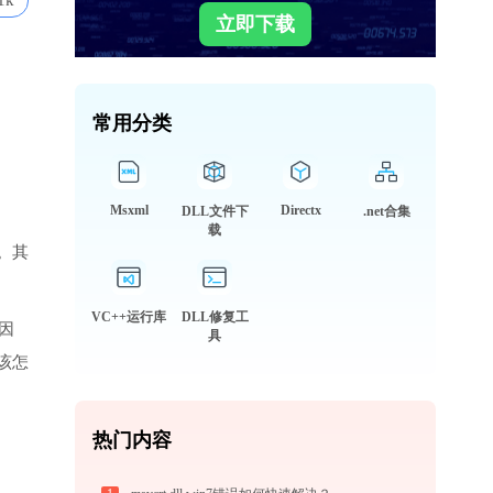
1k
立即下载
常用分类
Msxml
Directx
DLL文件下
.net合集
载
。其
VC++运行库
DLL修复工
因
具
该怎
热门内容