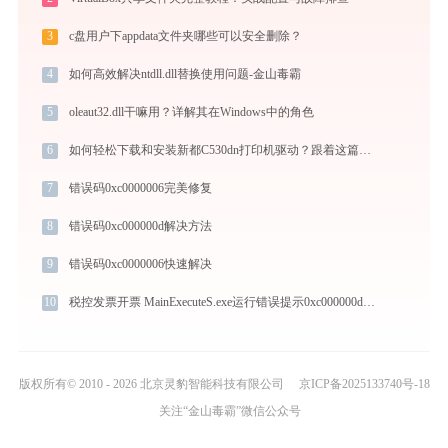
3
c盘用户下appdata文件夹哪些可以安全删除？
4
如何高效解决ntdll.dll替换使用问题-金山毒霸
5
oleaut32.dll干嘛用？详解其在Windows中的角色
6
如何轻松下载和安装新都C530dn打印机驱动？跟着这篇指南走
7
错误码0xc0000006完美修复
8
错误码0xc000000d解决方法
9
错误码0xc0000006快速解决
10
税控发票开票 MainExecuteS.exe运行错误提示0xc000000d的解决办法
版权所有© 2010 - 2026 北京灵豹智能科技有限公司
京ICP备2025133740号-18
关注“金山毒霸”微信公众号