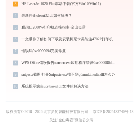
3
HP LaserJet 1020 Plus驱动下载(官方Win10/Win11)
4
最新停止oleaut32.dll如何解决？
5
联想LJ2800W打印机连接指南-金山毒霸
6
一文带你了解如何下载及安装柯尼卡美能达4702P打印机驱动
7
错误码0xc0000094完美修复
8
WPS Office错误报告transerr.exe应用程序错误0xc000000d解决方法
9
snipaste截图 打开Snipaste.exe找不到qt5multimedia.dll怎么办
10
系统提示缺失ucrtbased.dll文件的解决方法
版权所有© 2010 - 2026 北京灵豹智能科技有限公司
京ICP备2025133740号-18
关注“金山毒霸”微信公众号