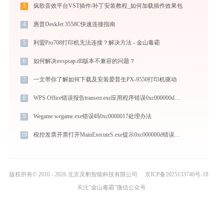
3
疯歌音效平台VST插件/补丁安装教程_如何加载插件效果包
4
惠普DeskJet 3558C快速连接指南
5
利盟Pro708打印机无法连接？解决方法 - 金山毒霸
6
如何解决nvspcap.dll版本不兼容的问题？
7
一文带你了解如何下载及安装爱普生PX-9550打印机驱动
8
WPS Office错误报告transerr.exe应用程序错误0xc000000d解决方法
9
Wegame wegame.exe错误码0xc0000017处理办法
10
税控发票开票打开MainExecuteS.exe提示0xc000000d错误码怎么办
版权所有© 2010 - 2026 北京灵豹智能科技有限公司
京ICP备2025133740号-18
关注“金山毒霸”微信公众号