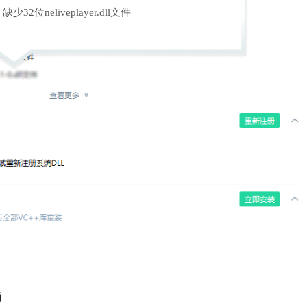
缺少32位neliveplayer.dll文件
面