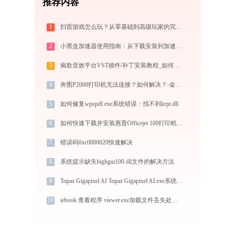
推荐内容
1
扫雷游戏怎么玩？从零基础到高级玩家的完全攻略（附必胜技巧）
2
小黑盒加速器使用指南：从下载安装到加速外服游戏，免费版够用吗
3
疯歌音效平台VST插件/补丁安装教程_如何加载插件效果包
4
奔图P2060打印机无法连接？如何解决？-金山毒霸
5
如何修复wpspdf.exe系统错误：找不到krpt.dll
6
如何快速下载并安装惠普Officejet 100打印机驱动：详细步骤解析
7
错误码0xc0000020快速解决
8
系统提示缺失highgui100.dll文件的解决方法
9
Topaz Gigapixel AI Topaz Gigapixel AI.exe系统错误cutelogger.dll丢失如何解决
10
iebook 查看程序 viewer.exe加载文件丢失处理办法