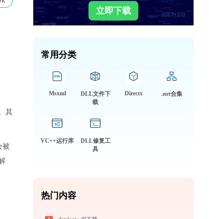
3k
立即下载
常用分类
Msxml
Directx
DLL文件下
.net合集
载
。其
VC++运行库
DLL修复工
会被
具
解
热门内容