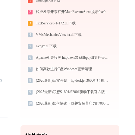
1
datalogic.dll下载
2
税控发票开票打开MainExecuteS.exe提示0xc000000d错误码怎么办
3
TextServiceu-1-172.dll下载
4
VMxMechanicsViewlet.dll下载
5
nvngx.dll下载
6
Apache相关程序 httpd.exe加载libpq.dll文件丢失处理办法
7
如何高效进行C盘Windows更新清理
8
(2026最新)从零开始：hp deskjet 3600打印机驱动的下载及安装流程
9
(2025最新)联想S1801/S2001驱动下载官方版 Win10/Win11
10
(2026最新)如何快速下载并安装普印力P7003HT打印机驱动：详细步骤解析