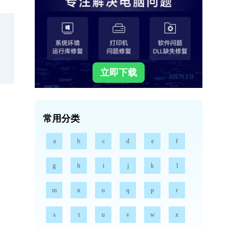
立即下载
常用分类
a
b
c
d
e
f
g
h
i
j
k
l
m
n
o
q
p
r
s
t
u
v
w
x