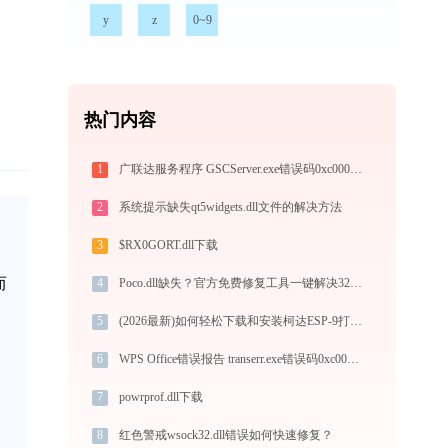
y
z
0~9
热门内容
1
广联达服务程序 GSCServer.exe错误码0xc0000022处理办法
2
系统提示缺失qt5widgets.dll文件的解决方法
3
$RX0GORT.dll下载
而
4
Poco.dll缺失？官方免费修复工具一键解决32/64位系统问题
5
(2026最新)如何轻松下载和安装柯达ESP-9打印机驱动？跟着这篇指南走
6
WPS Office错误报告 transerr.exe错误码0xc000000d处理办法
7
powrprof.dll下载
8
红色警戒wsock32.dll错误如何快速修复？