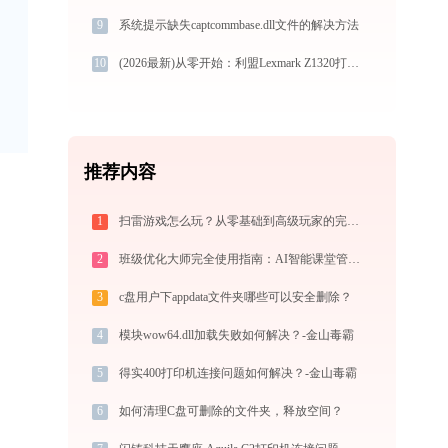
9
系统提示缺失captcommbase.dll文件的解决方法
10
(2026最新)从零开始：利盟Lexmark Z1320打印机驱动的下载及安装流程
推荐内容
1
扫雷游戏怎么玩？从零基础到高级玩家的完全攻略（附必胜技巧）
2
班级优化大师完全使用指南：AI智能课堂管理的注册、实操与效率提升全攻略（2026最新）
3
c盘用户下appdata文件夹哪些可以安全删除？
4
模块wow64.dll加载失败如何解决？-金山毒霸
5
得实400打印机连接问题如何解决？-金山毒霸
6
如何清理C盘可删除的文件夹，释放空间？