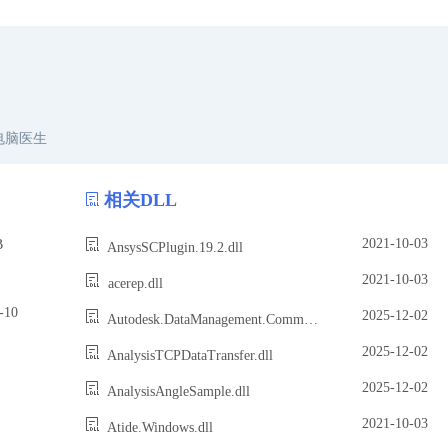
电脑医生
相关DLL
2021-10-03
B
AnsysSCPlugin.19.2.dll
2021-10-03
acerep.dll
10
2025-12-02
Autodesk.DataManagement.Common.FileOperationProvider.AutoCADSynergy.dll
2025-12-02
AnalysisTCPDataTransfer.dll
2025-12-02
AnalysisAngleSample.dll
2021-10-03
Atide.Windows.dll