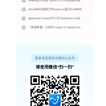
7
闪铸科技天鹰座 Aquila C2打印机连接问题？-金山毒霸
8
iebook相关进程打开Reader.exe提示0xc0000017错误码怎么办
9
igamecenter iGameAPI.LED.Immersive.exe运行错误提示0xc0000005的解决办法
10
《英雄联盟》主程序 League of Legends.exe加载msvcr100.dll文件丢失处理办法
更多动态请关注微信公众号
请使用微信“扫一扫”