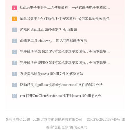
2
Calibre电子书管理工具使用教程：一站式解决电子书格式转换、元数据管理与设备同步
3
疯歌音效平台VST插件/补丁安装教程_如何加载插件效果包
4
游戏闪退ntdll.dll如何修复？-金山毒霸
5
dll修复工具windowxp：常见问题和解决方法
6
完美解决兄弟 J625DW打印机驱动安装困扰，全面下载安装教程
7
完美解决佳能PRO-561打印机驱动安装困扰，全面下载安装教程
8
系统提示缺失msvcr100.dll文件的解决方法
9
驱动精灵 dgpdf.exe提示缺少uxtheme.dll文件的解决办法
10
cmt 打开CmtClientService.exe找不到msvcr100.dll怎么办
版权所有© 2010 - 2026 北京灵豹智能科技有限公司
京ICP备2025133740号-18
关注“金山毒霸”微信公众号