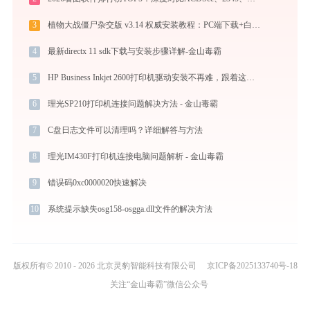
3
植物大战僵尸杂交版 v3.14 权威安装教程：PC端下载+白屏闪退完美解决
4
最新directx 11 sdk下载与安装步骤详解-金山毒霸
5
HP Business Inkjet 2600打印机驱动安装不再难，跟着这些步骤一学就会
6
理光SP210打印机连接问题解决方法 - 金山毒霸
7
C盘日志文件可以清理吗？详细解答与方法
8
理光IM430F打印机连接电脑问题解析 - 金山毒霸
9
错误码0xc0000020快速解决
10
系统提示缺失osg158-osgga.dll文件的解决方法
版权所有© 2010 - 2026 北京灵豹智能科技有限公司
京ICP备2025133740号-18
关注“金山毒霸”微信公众号