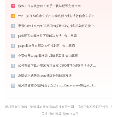
2
游戏加加安装教程：新手下载与配置完整指南
3
Win10如何彻底永久关闭自动更新 5种方法教你永久关闭win10自动更新
4
惠普Color Laserjet CP3505dn(CB443A)打印机如何连接？-金山毒霸
5
ps出现丢失dll文件下载解决方法 - 金山毒霸
6
psapi.dll文件在哪及如何找到它 - 金山毒霸
7
免费修复string.dll报错-dll修复工具-金山毒霸
8
如何有效下载并安装方正文杰 C3000打印机驱动？全方位指导手册
9
系统提示缺失ffmpeg.dll文件的解决方法
10
暴风影音核心组件(盒子渲染) BoxRenderer.exe加载crt.dll文件丢失处理办法
版权所有© 2010 - 2026 北京灵豹智能科技有限公司
京ICP备2025133740号-18
关注“金山毒霸”微信公众号