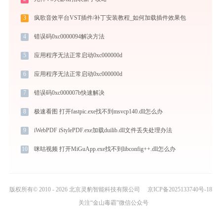
3
疯歌音效平台VST插件/补丁安装教程_如何加载插件效果包
4
错误码0xc0000094解决方法
5
应用程序无法正常启动0xc000000d
6
应用程序无法正常启动0xc000000d
7
错误码0xc000007b快速解决
8
极速看图 打开fastpic.exe找不到msvcp140.dll怎么办
9
iWebPDF iStylePDF.exe加载duilib.dll文件丢失处理办法
10
咪咕视频 打开MiGuApp.exe找不到libconfig++.dll怎么办
版权所有© 2010 - 2026 北京灵豹智能科技有限公司
京ICP备2025133740号-18
关注“金山毒霸”微信公众号