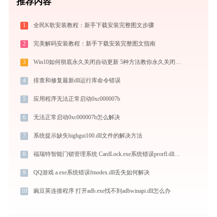
推荐内容
1
全民K歌安装教程：新手下载安装完整图文步骤
2
完美解码安装教程：新手下载安装完整图文指南
3
Win10如何彻底永久关闭自动更新 5种方法教你永久关闭win10自动更新
4
排查和修复最新dll运行库命令错误
5
应用程序无法正常启动0xc000007b
6
无法正常启动0xc000007b怎么解决
7
系统提示缺失highgui100.dll文件的解决方法
8
福瑞特智能门锁管理系统 CardLock.exe系统错误prorfl.dll丢失如何解决
9
QQ游戏 a.exe系统错误fmodex.dll丢失如何解决
10
豌豆荚连接程序 打开adb.exe找不到adbwinapi.dll怎么办