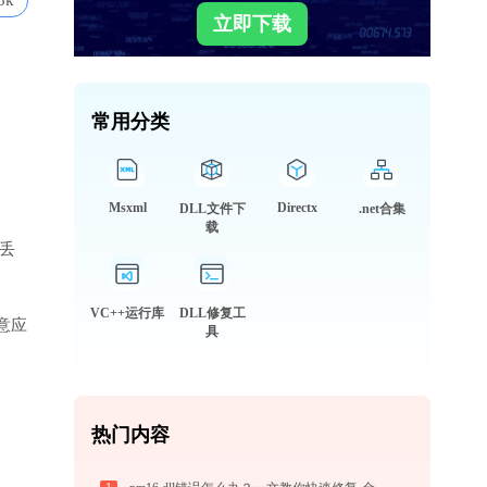
8k
立即下载
常用分类
Msxml
Directx
DLL文件下
.net合集
载
丢
VC++运行库
DLL修复工
意应
具
热门内容