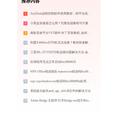
推荐内容
1
AnyDesk远程控制软件使用教程：跨平台高速远程桌面连接完全指南
2
小黑盒加速器怎么用？完整实战教程与方案
3
疯歌音效平台VST插件/补丁安装教程_如何加载插件效果包
4
利盟X466dwe打印机无法连接？教你快速解决！-金山毒霸
5
三星ML-2571N打印机连接问题解决方法-金山毒霸
6
应用程序无法正常启动0xc0000020
7
WPS Office错误报告 transerr.exe错误码0xc000000d处理办法
8
wps wpscloudsvr.exe错误码0xc000009a处理办法
9
系统提示缺失amd_ags_x64.dll文件的解决方法
10
Adobe Bridge 主程序 打开Bridge.exe找不到vcruntime140.dll怎么办