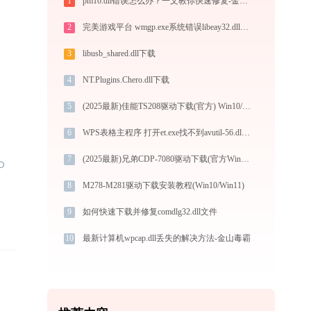
1
pm16.dll错误怎么办？一文教你快速修复-金山毒霸
2
完美游戏平台 wmgp.exe系统错误libeay32.dll丢失如何解决
3
libusb_shared.dll下载
4
NT.Plugins.Chero.dll下载
5
(2025最新)佳能TS208驱动下载(官方) Win10/Win11支持
6
WPS表格主程序 打开et.exe找不到avutil-56.dll怎么办
7
(2025最新)兄弟CDP-7080驱动下载(官方Win10/Win11)
8
M278-M281驱动下载安装教程(Win10/Win11)
9
如何快速下载并修复comdlg32.dll文件
10
最新计算机wpcap.dll丢失的解决方法-金山毒霸